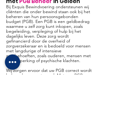
met
PGB Beheer
in Geleen
Bij Exquis Bewindvoering ondersteunen wij
cliënten die onder bewind staan ook bij het
beheren van hun persoonsgebonden
budget (PGB). Een PGB is een geldbedrag
waarmee u zelf zorg kunt inkopen, zoals
begeleiding, verpleging of hulp bij het
dagelijks leven. Deze zorg wordt
gefinancierd door de overheid of
zorgverzekeraar en is bedoeld voor mensen
met langdurige of intensieve
zorgbehoeften, zoals ouderen, mensen met
een beperking of psychische klachten.
Wij zorgen ervoor dat uw PGB correct wordt
beheerd en verantwoord. Met een PGB
behoudt u de regie over uw eigen zorg. U
bepaalt zelf wie u helpt, wanneer en op
welke manier, of dit nu een professionele
zorgverlener is of iemand uit uw omgeving.
Deze vrijheid maakt het mogelijk zorg te
ontvangen die echt bij uw situatie past. Wij
ondersteunen u bij het plannen,
organiseren en beheren van uw PGB in
Geleen, zodat u de juiste zorg krijgt op een
manier die voor u werkt.