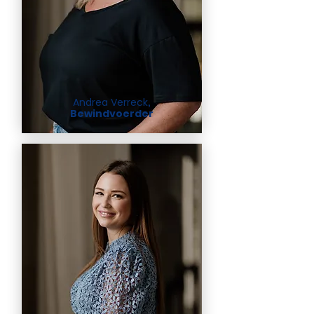
Andrea Verreck
,
Bewindvoerder