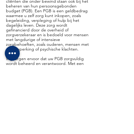
cliënten die onder bewind staan ook bij het
beheren van hun persoonsgebonden
budget (PGB). Een PGB is een geldbedrag
waarmee u zelf zorg kunt inkopen, zoals
begeleiding, verpleging of hulp bij het
dagelijks leven. Deze zorg wordt
gefinancierd door de overheid of
zorgverzekeraar en is bedoeld voor mensen
met langdurige of intensieve
zorgbehoeften, zoals ouderen, mensen met
een beperking of psychische klachten.
Wij zorgen ervoor dat uw PGB zorgvuldig
wordt beheerd en verantwoord. Met een
PGB behoudt u de regie over uw eigen
zorg. U kiest zelf wie u helpt, wanneer en
op welke manier, of dit nu een professionele
zorgverlener is of iemand uit uw omgeving.
Deze vrijheid maakt het mogelijk zorg te
ontvangen die aansluit bij uw situatie. Wij
ondersteunen u bij het plannen,
organiseren en beheren van uw PGB in
Heerlen, zodat u de juiste zorg krijgt op een
manier die voor u werkt.