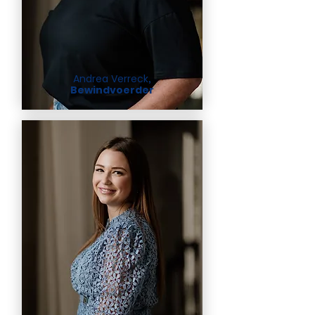
Andrea Verreck
,
Bewindvoerder