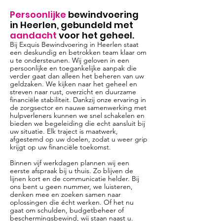
Persoonlijke
bewindvoering
in Heerlen, gebundeld met
aandacht
voor het geheel.
Bij Exquis Bewindvoering in Heerlen staat
een deskundig en betrokken team klaar om
u te ondersteunen. Wij geloven in een
persoonlijke en toegankelijke aanpak die
verder gaat dan alleen het beheren van uw
geldzaken. We kijken naar het geheel en
streven naar rust, overzicht en duurzame
financiële stabiliteit. Dankzij onze ervaring in
de zorgsector en nauwe samenwerking met
hulpverleners kunnen we snel schakelen en
bieden we begeleiding die echt aansluit bij
uw situatie. Elk traject is maatwerk,
afgestemd op uw doelen, zodat u weer grip
krijgt op uw financiële toekomst.
Binnen vijf werkdagen plannen wij een
eerste afspraak bij u thuis. Zo blijven de
lijnen kort en de communicatie helder. Bij
ons bent u geen nummer, we luisteren,
denken mee en zoeken samen naar
oplossingen die écht werken. Of het nu
gaat om schulden, budgetbeheer of
beschermingsbewind, wij staan naast u.