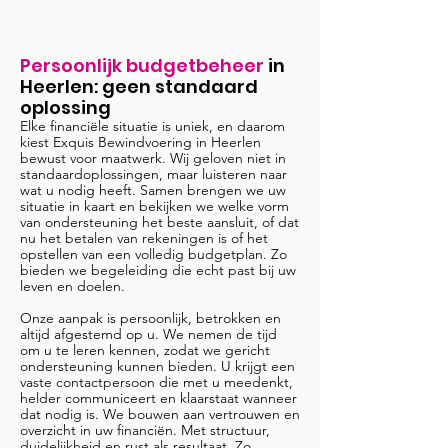
Persoonlijk budgetbeheer
in
Heerlen
: geen standaard
oplossing
Elke financiële situatie is uniek, en daarom
kiest Exquis Bewindvoering in Heerlen
bewust voor maatwerk. Wij geloven niet in
standaardoplossingen, maar luisteren naar
wat u nodig heeft. Samen brengen we uw
situatie in kaart en bekijken we welke vorm
van ondersteuning het beste aansluit, of dat
nu het betalen van rekeningen is of het
opstellen van een volledig budgetplan. Zo
bieden we begeleiding die echt past bij uw
leven en doelen.
Onze aanpak is persoonlijk, betrokken en
altijd afgestemd op u. We nemen de tijd
om u te leren kennen, zodat we gericht
ondersteuning kunnen bieden. U krijgt een
vaste contactpersoon die met u meedenkt,
helder communiceert en klaarstaat wanneer
dat nodig is. We bouwen aan vertrouwen en
overzicht in uw financiën. Met structuur,
duidelijkheid en rust als resultaat. Zo