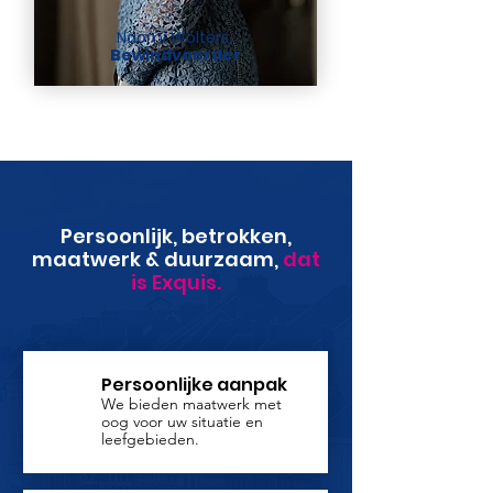
Naomi Wolters
,
Bewindvoerder
Persoonlijk, betrokken,
maatwerk & duurzaam,
dat
is Exquis.
Persoonlijke aanpak
We bieden maatwerk met
oog voor uw situatie en
leefgebieden.