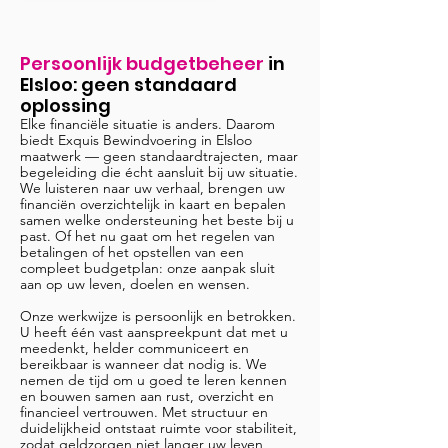
Persoonlijk budgetbeheer
in
Elsloo
: geen standaard
oplossing
Elke financiële situatie is anders. Daarom
biedt Exquis Bewindvoering in Elsloo
maatwerk — geen standaardtrajecten, maar
begeleiding die écht aansluit bij uw situatie.
We luisteren naar uw verhaal, brengen uw
financiën overzichtelijk in kaart en bepalen
samen welke ondersteuning het beste bij u
past. Of het nu gaat om het regelen van
betalingen of het opstellen van een
compleet budgetplan: onze aanpak sluit
aan op uw leven, doelen en wensen.
Onze werkwijze is persoonlijk en betrokken.
U heeft één vast aanspreekpunt dat met u
meedenkt, helder communiceert en
bereikbaar is wanneer dat nodig is. We
nemen de tijd om u goed te leren kennen
en bouwen samen aan rust, overzicht en
financieel vertrouwen. Met structuur en
duidelijkheid ontstaat ruimte voor stabiliteit,
zodat geldzorgen niet langer uw leven