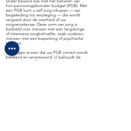
onder bewind ook met het beheren van
hun persoonsgebonden budget (PGB). Met
een PGB kunt u zelf zorg inkopen — van
begeleiding tot verpleging — die wordt
vergoed door de overheid of uw
zorgverzekeraar. Deze vorm van zorg is
bedoeld voor mensen met een langdurige
of intensieve zorgbehoefte, zoals ouderen,
mensen met een beperking of psychische
klachten.
Wij zorgen ervoor dat uw PGB correct wordt
beheerd en verantwoord. U behoudt de
regie: u kiest zelf wie u helpt, wanneer en
op welke manier — of dat nu een
zorgprofessional is of iemand uit uw
omgeving. Die vrijheid zorgt ervoor dat de
zorg écht aansluit bij uw leven. In Elsloo
staan wij voor u klaar om uw PGB samen
overzichtelijk te plannen, goed te
organiseren en professioneel te beheren,
zodat u kunt rekenen op de juiste zorg op
het juiste moment.