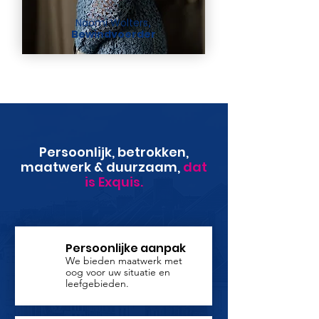
Naomi Wolters
,
Bewindvoerder
Persoonlijk, betrokken,
maatwerk & duurzaam,
dat
is Exquis.
Persoonlijke aanpak
We bieden maatwerk met
oog voor uw situatie en
leefgebieden.