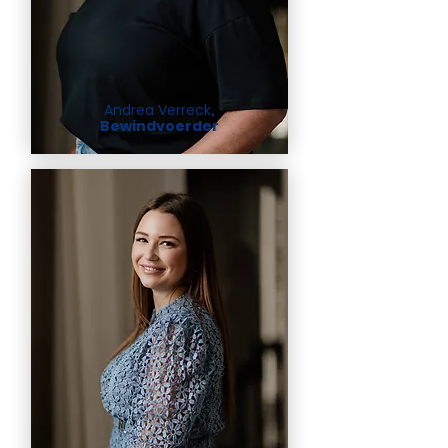
Andrea Verreck
,
Bewindvoerder