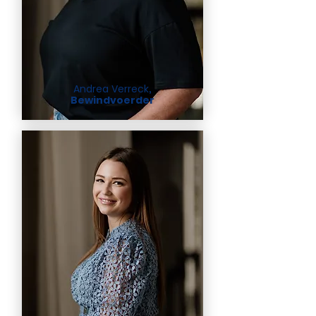
Andrea Verreck
,
Bewindvoerder