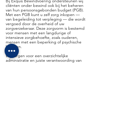
Bij Exquis Bewindvoering ondersteunen wij
cliënten onder bewind ook bij het beheren
van hun persoonsgebonden budget (PGB).
Met een PGB kunt u zelf zorg inkopen —
van begeleiding tot verpleging — die wordt
vergoed door de overheid of uw
zorgverzekeraar. Deze zorgvorm is bestemd
voor mensen met een langdurige of
intensieve zorgbehoefte, zoals ouderen,
mensen met een beperking of psychische
klachten.
Wij zorgen voor een overzichtelijke
administratie en juiste verantwoording van
uw PGB. U houdt de regie: u bepaalt zelf
wie u helpt, wanneer en op welke manier —
of dat nu een professionele zorgverlener is
of iemand uit uw directe omgeving. Die
vrijheid zorgt ervoor dat de zorg écht past
bij uw leven. In Klimmen staan wij klaar om
uw PGB samen goed te plannen, te
organiseren en te beheren, zodat u kunt
vertrouwen op de juiste zorg op het juiste
moment.