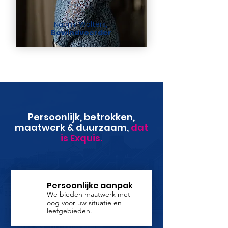
Naomi Wolters
,
Bewindvoerder
Persoonlijk, betrokken,
maatwerk & duurzaam,
dat
is Exquis.
Persoonlijke aanpak
We bieden maatwerk met
oog voor uw situatie en
leefgebieden.