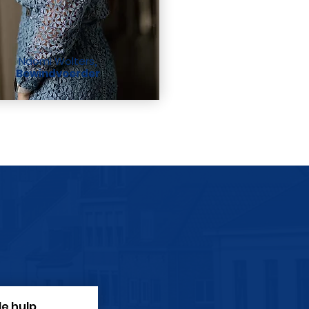
Naomi Wolters
,
Bewindvoerder
de hulp