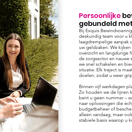
Persoonlijke
bew
gebundeld me
Bij Exquis Bewindvoering
deskundig team voor u kl
laagdrempelige aanpak di
uw geldzaken. We kijken n
overzicht en langdurige fi
de zorgsector en nauwe 
we snel schakelen en bie
situatie. Elk traject is 
doelen, zodat u weer grip
Binnen vijf werkdagen pla
Zo houden we de lijnen k
bent u geen nummer – w
naar oplossingen die éch
budgetbeheer of bescherm
alleen vandaag, maar o
stabiele basis waarop u k