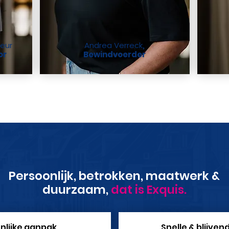
eur
Andrea Verreck
,
or
Bewindvoerder
Persoonlijk, betrokken, maatwerk &
duurzaam,
dat is Exquis.
nlijke aanpak
Snelle & blijven