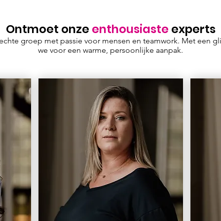
Ontmoet onze
enthousiaste
experts
 hechte groep met passie voor mensen en teamwork. Met een gl
we voor een warme, persoonlijke aanpak.