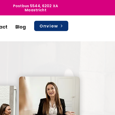
Postbus 5544, 6202 XA
Maastricht
Onview
act
Blog