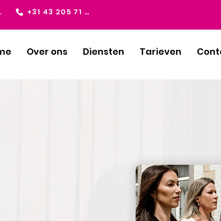
ndvoering.nl
+31 43 205 71 69
me
Over ons
Diensten
Tarieven
Cont