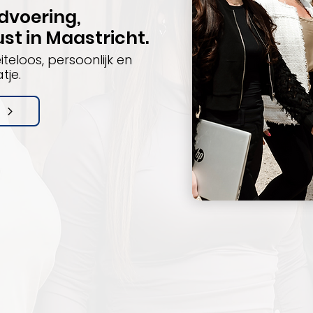
dvoering,
ust in Maastricht.
teloos, persoonlijk en
tje.
t