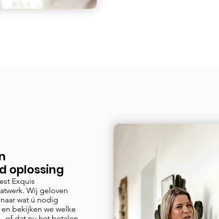
in
d oplossing
iest Exquis
atwerk. Wij geloven
 naar wat ú nodig
t en bekijken we welke
– of dat nu het betalen