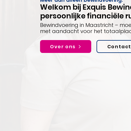
Meer dan alleen bewindvoering.
Welkom bij Exquis Bewin
persoonlijke financiële r
Bewindvoering in Maastricht – moei
met aandacht voor het totaalplaa
Over ons
Contac