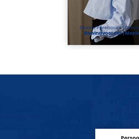
Dionne Pereboom | Direct
Bewindvoerder | Ment
Persoo