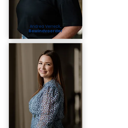
Andrea Verreck
,
Bewindvoerder