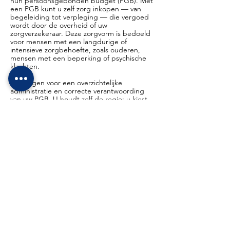
hun persoonsgebonden budget (PGB). Met
een PGB kunt u zelf zorg inkopen — van
begeleiding tot verpleging — die vergoed
wordt door de overheid of uw
zorgverzekeraar. Deze zorgvorm is bedoeld
voor mensen met een langdurige of
intensieve zorgbehoefte, zoals ouderen,
mensen met een beperking of psychische
klachten.
Wij zorgen voor een overzichtelijke
administratie en correcte verantwoording
van uw PGB. U houdt zelf de regie: u kiest
wie u helpt, wanneer en op welke manier —
of dat nu een professionele zorgverlener is
of iemand uit uw directe omgeving. Die
keuzevrijheid zorgt ervoor dat de zorg écht
aansluit bij uw leven. In Simpelveld staan wij
voor u klaar om uw PGB goed te plannen,
duidelijk te organiseren en zorgvuldig te
beheren, zodat u kunt vertrouwen op de
juiste zorg op het juiste moment.