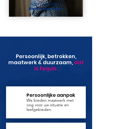
Naomi Wolters
,
Bewindvoerder
Persoonlijk, betrokken,
maatwerk & duurzaam,
dat
is Exquis.
Persoonlijke aanpak
We bieden maatwerk met
oog voor uw situatie en
leefgebieden.