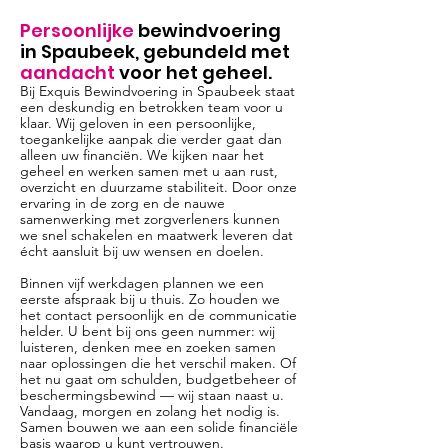
Persoonlijke
bewindvoering
in Spaubeek, gebundeld met
aandacht
voor het geheel.
Bij Exquis Bewindvoering in Spaubeek staat
een deskundig en betrokken team voor u
klaar. Wij geloven in een persoonlijke,
toegankelijke aanpak die verder gaat dan
alleen uw financiën. We kijken naar het
geheel en werken samen met u aan rust,
overzicht en duurzame stabiliteit. Door onze
ervaring in de zorg en de nauwe
samenwerking met zorgverleners kunnen
we snel schakelen en maatwerk leveren dat
écht aansluit bij uw wensen en doelen.
Binnen vijf werkdagen plannen we een
eerste afspraak bij u thuis. Zo houden we
het contact persoonlijk en de communicatie
helder. U bent bij ons geen nummer: wij
luisteren, denken mee en zoeken samen
naar oplossingen die het verschil maken. Of
het nu gaat om schulden, budgetbeheer of
beschermingsbewind — wij staan naast u.
Vandaag, morgen en zolang het nodig is.
Samen bouwen we aan een solide financiële
basis waarop u kunt vertrouwen.