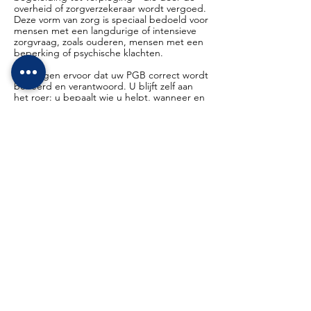
overheid of zorgverzekeraar wordt vergoed.
Deze vorm van zorg is speciaal bedoeld voor
mensen met een langdurige of intensieve
zorgvraag, zoals ouderen, mensen met een
beperking of psychische klachten.
Wij zorgen ervoor dat uw PGB correct wordt
beheerd en verantwoord. U blijft zelf aan
het roer: u bepaalt wie u helpt, wanneer en
op welke manier – of dat nu een
professionele zorgverlener is of iemand uit
uw eigen netwerk. Die vrijheid betekent dat
de zorg écht past bij uw leven en wensen.
In Spaubeek staan wij voor u klaar om uw
PGB goed te plannen, te organiseren en te
beheren, zodat u kunt rekenen op de zorg
die bij u past.