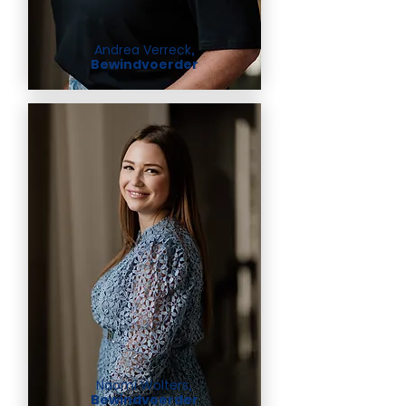
Andrea Verreck
,
Bewindvoerder
Naomi Wolters
,
Bewindvoerder