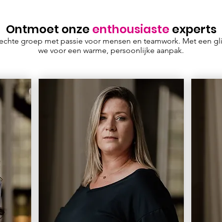
Ontmoet onze
enthousiaste
experts
 hechte groep met passie voor mensen en teamwork. Met een gl
we voor een warme, persoonlijke aanpak.