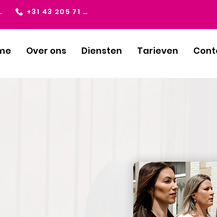
ndvoering.nl
+31 43 205 71 69
me
Over ons
Diensten
Tarieven
Cont