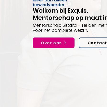
Meer dan alleen
bewindvoerder.
Welkom bij Exquis.
Mentorschap op maat in 
Mentorschap Sittard – Helder, me
voor het complete welzijn.
Over ons
Contac