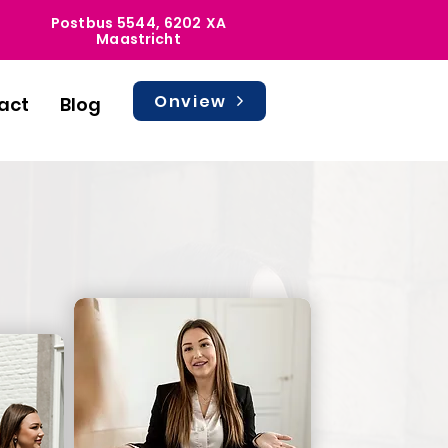
Postbus 5544, 6202 XA
Maastricht
Onview
act
Blog