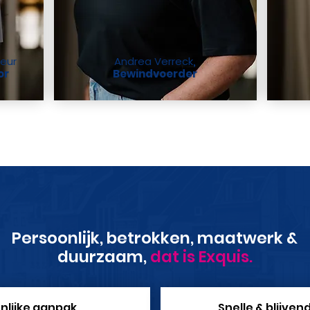
eur
Andrea Verreck
,
or
Bewindvoerder
Persoonlijk, betrokken, maatwerk &
duurzaam,
dat is Exquis.
nlijke aanpak
Snelle & blijven