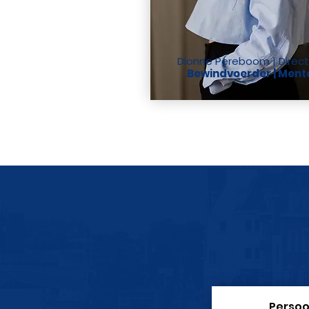
Dionne Pereboom | Direct
Bewindvoerder | Ment
Persoo