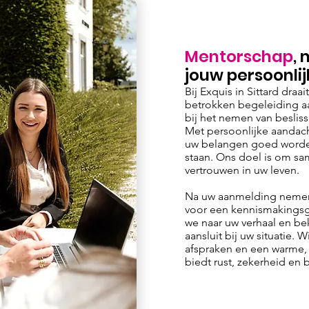
Mentorschap
,
jouw persoonli
Bij Exquis in Sittard draa
betrokken begeleiding 
bij het nemen van besliss
Met persoonlijke aandach
uw belangen goed worden
staan. Ons doel is om sam
vertrouwen in uw leven.
Na uw aanmelding nemen 
voor een kennismakingsges
we naar uw verhaal en be
aansluit bij uw situatie.
afspraken en een warme,
biedt rust, zekerheid en