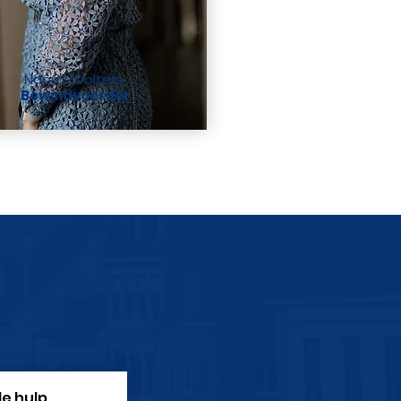
Naomi Wolters
,
Bewindvoerder
de hulp